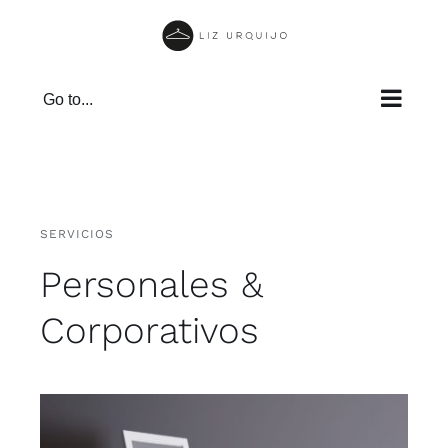
Skip
to
content
Go to...
SERVICIOS
Personales &
Corporativos