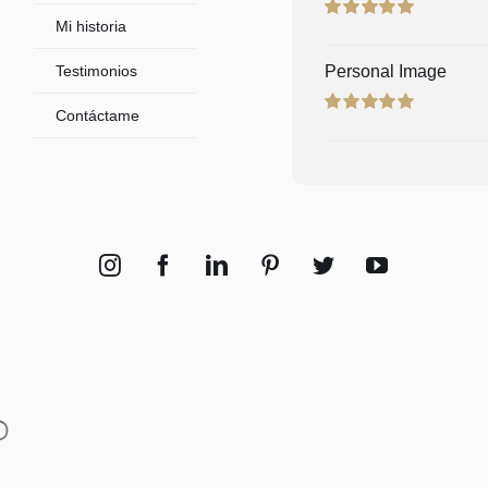
Mi historia
Rated
5.00
out of 5
Testimonios
Personal Image
Contáctame
Rated
5.00
out of 5