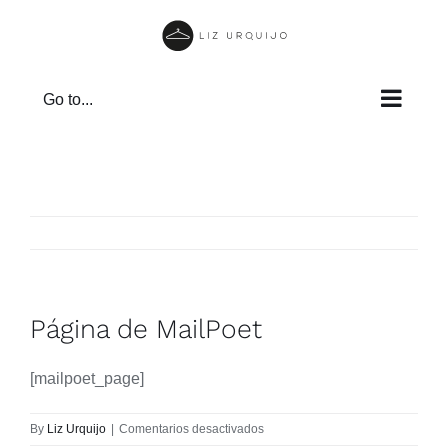
Skip
to
content
Go to...
Página de MailPoet
[mailpoet_page]
en
By
Liz Urquijo
|
Comentarios desactivados