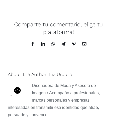
Página
de
MailPoet
Comparte tu comentario, elige tu
plataforma!
Facebook
LinkedIn
WhatsApp
Telegram
Pinterest
Email
About the Author:
Liz Urquijo
Diseñadora de Moda y Asesora de
Imagen • Acompaño a profesionales,
marcas personales y empresas
interesadas en transmitir esa identidad que atrae,
persuade y convence